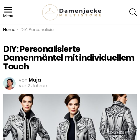
S
Menu
You are here:
Home
DIY: Personalisierte Damenmäntel mit individuellem Touch
DIY: Personalisierte
Damenmäntel mit individuellem
Touch
von
Maja
vor 2 Jahren