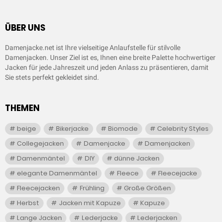
ÜBER UNS
Damenjacke.net ist Ihre vielseitige Anlaufstelle für stilvolle
Damenjacken. Unser Ziel ist es, Ihnen eine breite Palette hochwertiger
Jacken für jede Jahreszeit und jeden Anlass zu präsentieren, damit
Sie stets perfekt gekleidet sind.
THEMEN
beige
Bikerjacke
Biomode
Celebrity Styles
Collegejacken
Damenjacke
Damenjacken
Damenmäntel
DIY
dünne Jacken
elegante Damenmäntel
Fleece
Fleecejacke
Fleecejacken
Frühling
Große Größen
Herbst
Jacken mit Kapuze
Kapuze
Lange Jacken
Lederjacke
Lederjacken