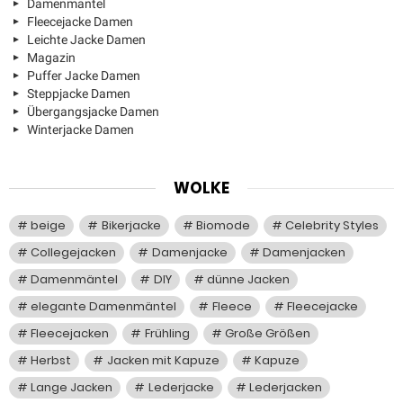
Damenmantel
Fleecejacke Damen
Leichte Jacke Damen
Magazin
Puffer Jacke Damen
Steppjacke Damen
Übergangsjacke Damen
Winterjacke Damen
WOLKE
beige
Bikerjacke
Biomode
Celebrity Styles
Collegejacken
Damenjacke
Damenjacken
Damenmäntel
DIY
dünne Jacken
elegante Damenmäntel
Fleece
Fleecejacke
Fleecejacken
Frühling
Große Größen
Herbst
Jacken mit Kapuze
Kapuze
Lange Jacken
Lederjacke
Lederjacken