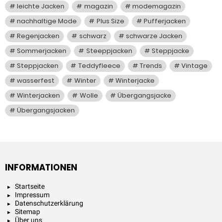
leichte Jacken
magazin
modemagazin
nachhaltige Mode
Plus Size
Pufferjacken
Regenjacken
schwarz
schwarze Jacken
Sommerjacken
Steeppjacken
Steppjacke
Steppjacken
Teddyfleece
Trends
Vintage
wasserfest
Winter
Winterjacke
Winterjacken
Wolle
Übergangsjacke
Übergangsjacken
INFORMATIONEN
Startseite
Impressum
Datenschutzerklärung
Sitemap
Über uns