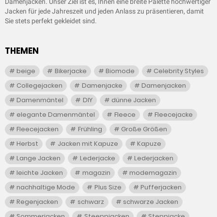
Damenjacken. Unser Ziel ist es, Ihnen eine breite Palette hochwertiger
Jacken für jede Jahreszeit und jeden Anlass zu präsentieren, damit
Sie stets perfekt gekleidet sind.
THEMEN
beige
Bikerjacke
Biomode
Celebrity Styles
Collegejacken
Damenjacke
Damenjacken
Damenmäntel
DIY
dünne Jacken
elegante Damenmäntel
Fleece
Fleecejacke
Fleecejacken
Frühling
Große Größen
Herbst
Jacken mit Kapuze
Kapuze
Lange Jacken
Lederjacke
Lederjacken
leichte Jacken
magazin
modemagazin
nachhaltige Mode
Plus Size
Pufferjacken
Regenjacken
schwarz
schwarze Jacken
Sommerjacken
Steeppjacken
Steppjacke