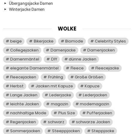
Übergangsjacke Damen
Winterjacke Damen
WOLKE
beige
Bikerjacke
Biomode
Celebrity Styles
Collegejacken
Damenjacke
Damenjacken
Damenmäntel
DIY
dünne Jacken
elegante Damenmäntel
Fleece
Fleecejacke
Fleecejacken
Frühling
Große Größen
Herbst
Jacken mit Kapuze
Kapuze
Lange Jacken
Lederjacke
Lederjacken
leichte Jacken
magazin
modemagazin
nachhaltige Mode
Plus Size
Pufferjacken
Regenjacken
schwarz
schwarze Jacken
Sommerjacken
Steeppjacken
Steppjacke