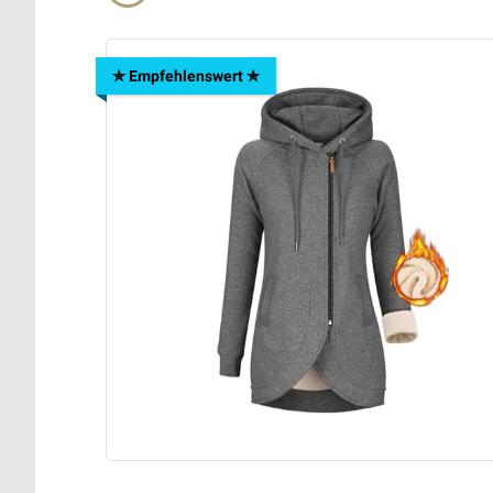
✯ Empfehlenswert ✯