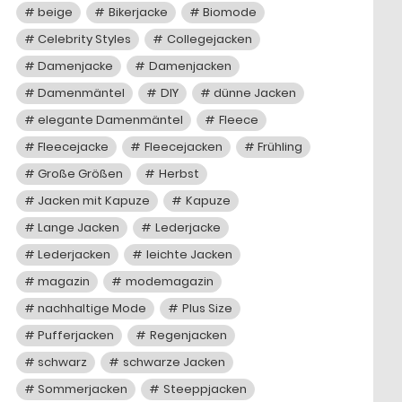
beige
Bikerjacke
Biomode
Celebrity Styles
Collegejacken
Damenjacke
Damenjacken
Damenmäntel
DIY
dünne Jacken
elegante Damenmäntel
Fleece
Fleecejacke
Fleecejacken
Frühling
Große Größen
Herbst
Jacken mit Kapuze
Kapuze
Lange Jacken
Lederjacke
Lederjacken
leichte Jacken
magazin
modemagazin
nachhaltige Mode
Plus Size
Pufferjacken
Regenjacken
schwarz
schwarze Jacken
Sommerjacken
Steeppjacken