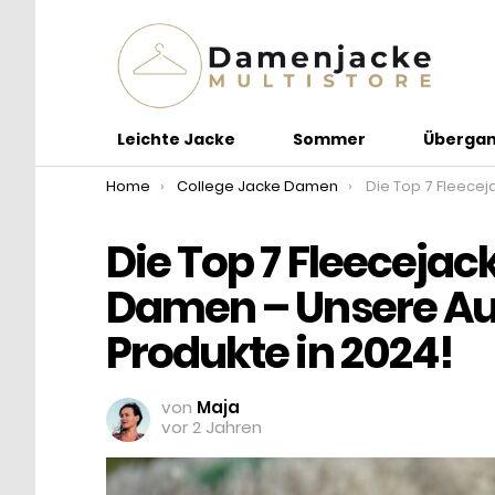
Leichte Jacke
Sommer
Übergan
You are here:
Home
College Jacke Damen
Die Top 7 Fleecejacken mit Kapuze für Damen –
Die Top 7 Fleecejac
Damen – Unsere Au
Produkte in 2024!
von
Maja
vor 2 Jahren