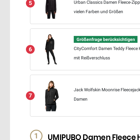
Urban Classics Damen Fleece-Zipp
5
vielen Farben und Größen
Größenfrage berücksichtigen
CityComfort Damen Teddy Fleece 
6
mit Reißverschluss
Jack Wolfskin Moonrise Fleecejack
7
Damen
1
UMIPUBO Damen Fleece H