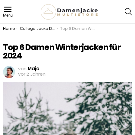
S
Menu
You are here:
Home
College Jacke Damen
Top 6 Damen Winterjacken für 2024
Top 6 Damen Winterjacken für
2024
von
Maja
vor 2 Jahren