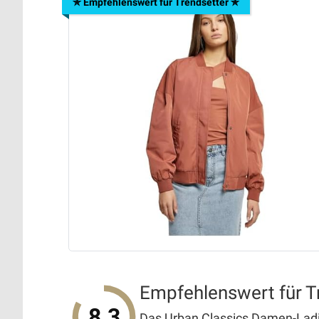
✯ Empfehlenswert für Trendsetter ✯
Empfehlenswert für T
8.3
Das Urban Classics Damen-Ladi