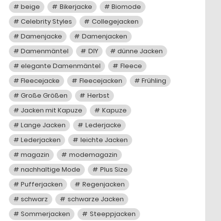
beige
Bikerjacke
Biomode
Celebrity Styles
Collegejacken
Damenjacke
Damenjacken
Damenmäntel
DIY
dünne Jacken
elegante Damenmäntel
Fleece
Fleecejacke
Fleecejacken
Frühling
Große Größen
Herbst
Jacken mit Kapuze
Kapuze
Lange Jacken
Lederjacke
Lederjacken
leichte Jacken
magazin
modemagazin
nachhaltige Mode
Plus Size
Pufferjacken
Regenjacken
schwarz
schwarze Jacken
Sommerjacken
Steeppjacken