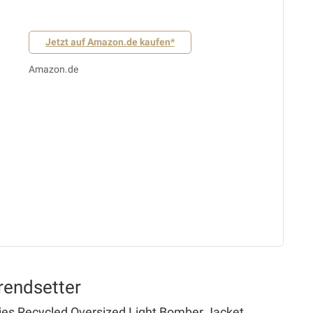
Jetzt auf Amazon.de kaufen*
Amazon.de
rendsetter
es Recycled Oversized Light Bomber Jacket