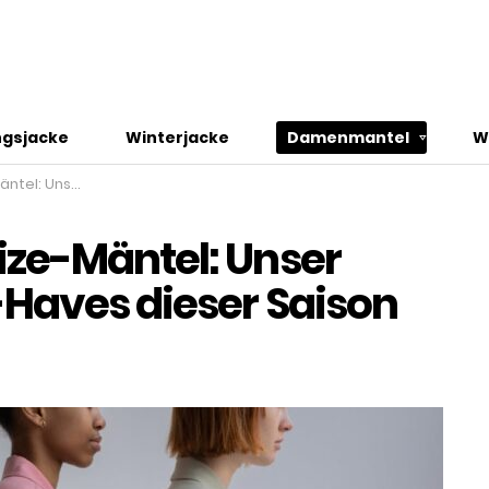
gsjacke
Winterjacke
Damenmantel
W
t-Haves dieser Saison
ze-Mäntel: Unser
-Haves dieser Saison