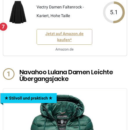
Vectry Damen Faltenrock -
5.1
Kariert, Hohe Taille
7
Jetzt auf Amazon.de
kaufen*
Amazon.de
Navahoo Lulana Damen Leichte
1
Übergangsjacke
✯ Stilvoll und praktisch ✯