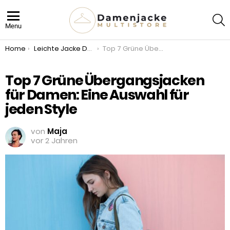
S
Menu
You are here:
Home
Leichte Jacke Damen
Top 7 Grüne Übergangsjacken für Damen: Eine Auswahl für jeden Style
Top 7 Grüne Übergangsjacken
für Damen: Eine Auswahl für
jeden Style
von
Maja
vor 2 Jahren