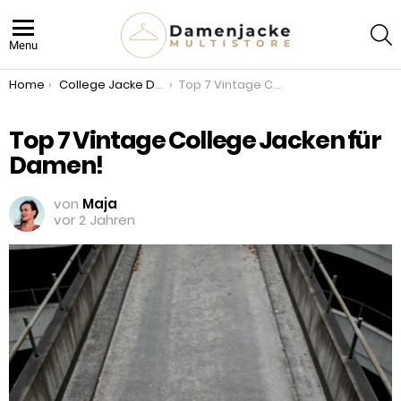
S
Menu
You are here:
Home
College Jacke Damen
Top 7 Vintage College Jacken für Damen!
Top 7 Vintage College Jacken für
Damen!
von
Maja
vor 2 Jahren