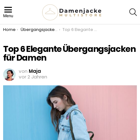
S
Menu
You are here:
Home
Übergangsjacke Damen
Top 6 Elegante Übergangsjacken für Damen
Top 6 Elegante Übergangsjacken
für Damen
von
Maja
vor 2 Jahren