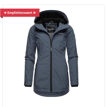
✯ Empfehlenswert ✯